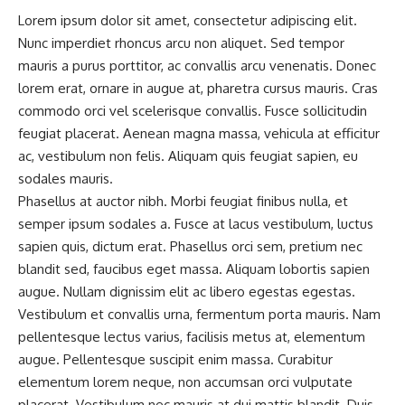
Lorem ipsum dolor sit amet, consectetur adipiscing elit.
Nunc imperdiet rhoncus arcu non aliquet. Sed tempor
mauris a purus porttitor, ac convallis arcu venenatis. Donec
lorem erat, ornare in augue at, pharetra cursus mauris. Cras
commodo orci vel scelerisque convallis. Fusce sollicitudin
feugiat placerat. Aenean magna massa, vehicula at efficitur
ac, vestibulum non felis. Aliquam quis feugiat sapien, eu
sodales mauris.
Phasellus at auctor nibh. Morbi feugiat finibus nulla, et
semper ipsum sodales a. Fusce at lacus vestibulum, luctus
sapien quis, dictum erat. Phasellus orci sem, pretium nec
blandit sed, faucibus eget massa. Aliquam lobortis sapien
augue. Nullam dignissim elit ac libero egestas egestas.
Vestibulum et convallis urna, fermentum porta mauris. Nam
pellentesque lectus varius, facilisis metus at, elementum
augue. Pellentesque suscipit enim massa. Curabitur
elementum lorem neque, non accumsan orci vulputate
placerat. Vestibulum nec mauris at dui mattis blandit. Duis